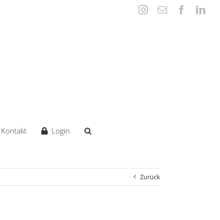
Instagram
E-
Faceboo
Lin
Mail
Kontakt
Login
Zurück