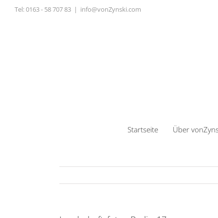
Zum
Tel:
0163 - 58 707 83
|
info@vonZynski.com
Inhalt
springen
Startseite
Über vonZyns