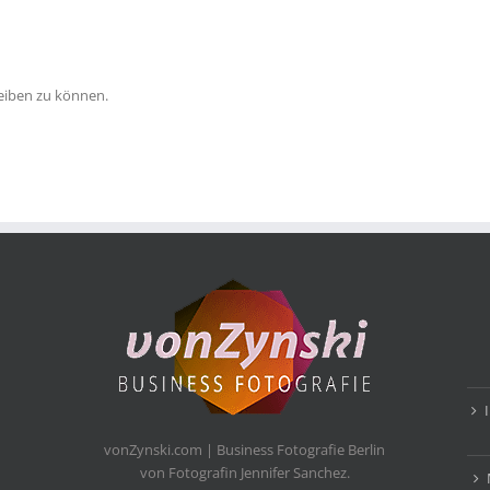
eiben zu können.
vonZynski.com | Business Fotografie Berlin
von Fotografin Jennifer Sanchez.