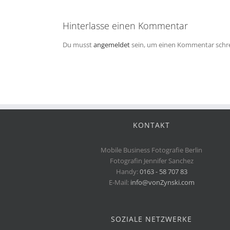
Hinterlasse einen Kommentar
Du musst
angemeldet
sein, um einen Kommentar schr
KONTAKT
Mobile Business Fotografie Berlin
Fotografin Jennifer Sanchez
Handy:
0163 - 58 707 83
E-Mail:
info@vonZynski.com
SOZIALE NETZWERKE