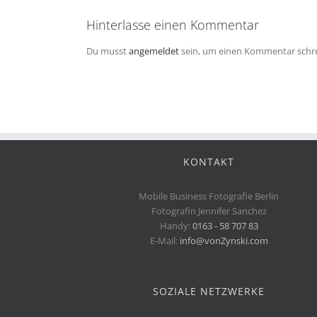
Hinterlasse einen Kommentar
Du musst
angemeldet
sein, um einen Kommentar schr
KONTAKT
Mobile Business Fotografie Berlin
Fotografin Jennifer Sanchez
Handy:
0163 - 58 707 83
E-Mail:
info@vonZynski.com
SOZIALE NETZWERKE