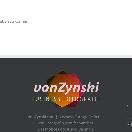
eiben zu können.
vonZynski.com | Business Fotografie Berlin
von Fotografin Jennifer Sanchez.
Das mobile Fotostudio Berlin für