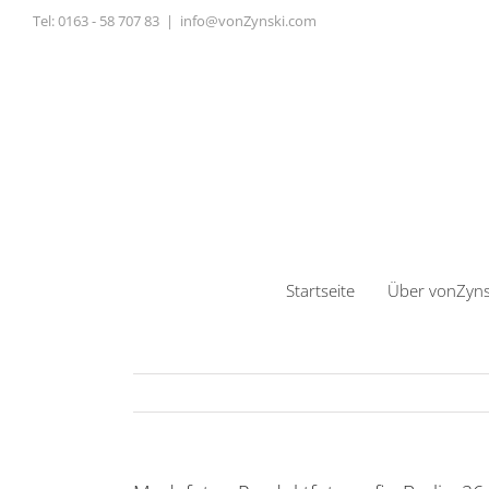
Zum
Tel:
0163 - 58 707 83
|
info@vonZynski.com
Inhalt
springen
Startseite
Über vonZyns