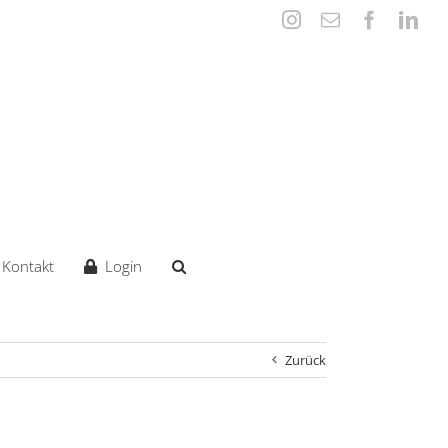
Instagram
E-
Faceboo
Lin
Mail
Kontakt
Login
Zurück