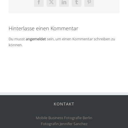
Facebook
X
LinkedIn
Tumblr
Pinterest
Hinterlasse einen Kommentar
Du musst
angemeldet
sein, um einen Kommentar schreiben zu
können.
KONTAKT
Mobile Business Fotografie Berlin
Fotografin Jennifer Sanchez