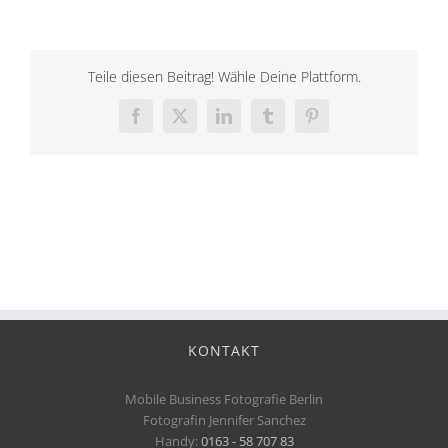
Teile diesen Beitrag! Wähle Deine Plattform.
Facebook
X
LinkedIn
Tumblr
Pinterest
KONTAKT
Mobile Business Fotografie Berlin
Fotografin Jennifer Sanchez
Handy:
0163 - 58 707 83