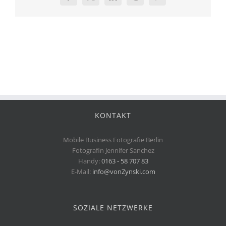
Facebook
X
LinkedIn
Tumblr
Pinterest
KONTAKT
Mobile Business Fotografie Berlin
Fotografin Jennifer Sanchez
Handy:
0163 - 58 707 83
E-Mail:
info@vonZynski.com
SOZIALE NETZWERKE