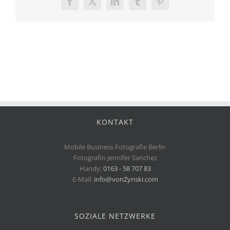
Facebook
X
LinkedIn
Tumblr
Pinterest
KONTAKT
Mobile Business Fotografie Berlin
Fotografin Jennifer Sanchez
Handy:
0163 - 58 707 83
E-Mail:
info@vonZynski.com
SOZIALE NETZWERKE