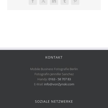
Facebook
X
LinkedIn
Tumblr
Pinterest
KONTAKT
Mobile Business Fotografie Berlin
Fotografin Jennifer Sanchez
Handy:
0163 - 58 707 83
E-Mail:
info@vonZynski.com
SOZIALE NETZWERKE