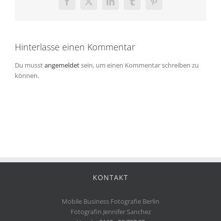
Facebook
X
LinkedIn
Tumblr
Pinterest
Hinterlasse einen Kommentar
Du musst
angemeldet
sein, um einen Kommentar schreiben zu
können.
KONTAKT
Mobile Business Fotografie Berlin
Fotografin Jennifer Sanchez