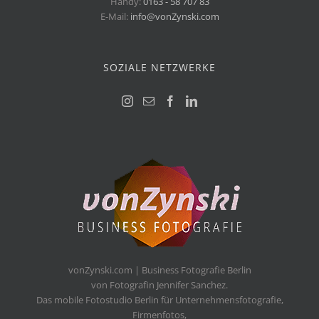
Handy:
0163 - 58 707 83
E-Mail:
info@vonZynski.com
SOZIALE NETZWERKE
vonZynski.com | Business Fotografie Berlin
von Fotografin Jennifer Sanchez.
Das mobile Fotostudio Berlin für Unternehmensfotografie,
Firmenfotos,