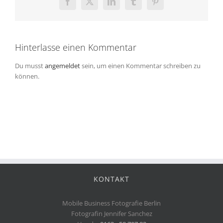
Facebook
X
LinkedIn
Tumblr
Pinterest
Hinterlasse einen Kommentar
Du musst
angemeldet
sein, um einen Kommentar schreiben zu
können.
KONTAKT
Mobile Business Fotografie Berlin
Fotografin Jennifer Sanchez