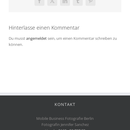
Facebook
X
LinkedIn
Tumblr
Pinterest
Hinterlasse einen Kommentar
Du musst
angemeldet
sein, um einen Kommentar schreiben zu
können.
KONTAKT
Mobile Business Fotografie Berlin
Fotografin Jennifer Sanchez