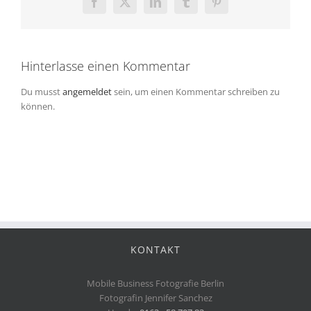
Facebook
X
LinkedIn
Tumblr
Pinterest
Hinterlasse einen Kommentar
Du musst
angemeldet
sein, um einen Kommentar schreiben zu
können.
KONTAKT
Mobile Business Fotografie Berlin
Fotografin Jennifer Sanchez