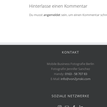
Hinterlasse einen Kommentar
Du musst
angemeldet
sein, um einen Kommentar schr
KONTAKT
Mobile Business Fotografie Berlin
Fotografin Jennifer Sanchez
Handy:
0163 - 58 707 83
E-Mail:
info@vonZynski.com
SOZIALE NETZWERKE