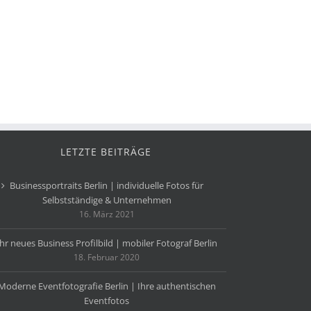
LETZTE BEITRÄGE
Businessportraits Berlin | individuelle Fotos für
Selbstständige & Unternehmen
16. März 2021
Ihr neues Business Profilbild | mobiler Fotograf Berlin
18. Februar 2020
Moderne Eventfotografie Berlin | Ihre authentischen
Eventfotos