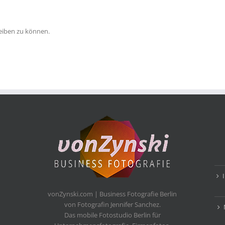
eiben zu können.
vonZynski.com | Business Fotografie Berlin
von Fotografin Jennifer Sanchez.
Das mobile Fotostudio Berlin für