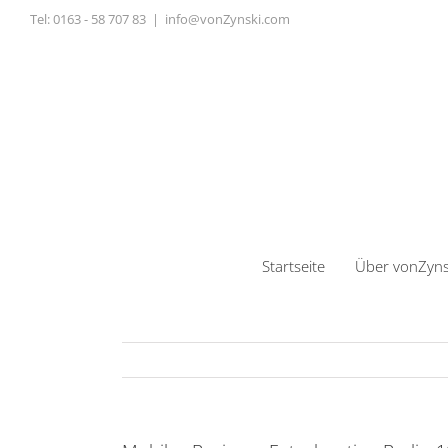
Zum
Tel:
0163 - 58 707 83
|
info@vonZynski.com
Inhalt
springen
Startseite
Über vonZyns