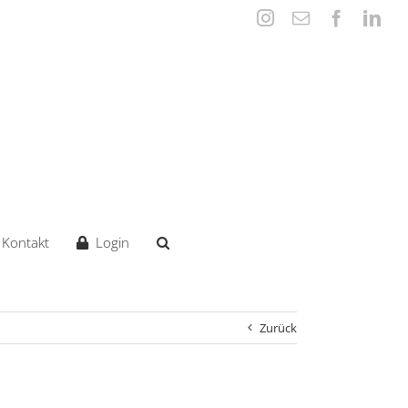
Instagram
E-
Faceboo
Lin
Mail
Kontakt
Login
Zurück