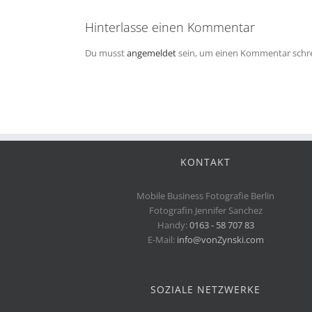
Hinterlasse einen Kommentar
Du musst
angemeldet
sein, um einen Kommentar schr
KONTAKT
Mobile Business Fotografie Berlin
Fotografin Jennifer Sanchez
Handy:
0163 - 58 707 83
E-Mail:
info@vonZynski.com
SOZIALE NETZWERKE