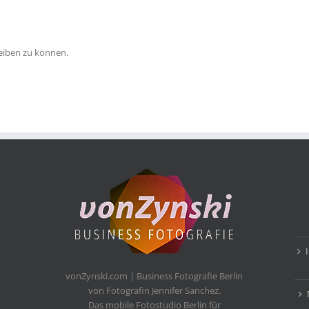
eiben zu können.
vonZynski.com | Business Fotografie Berlin
von Fotografin Jennifer Sanchez.
Das mobile Fotostudio Berlin für