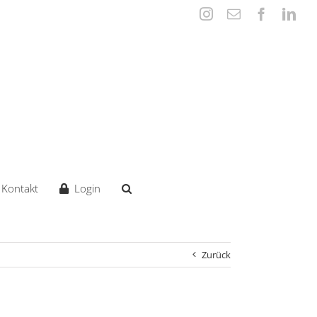
Instagram
E-
Faceboo
Lin
Mail
Kontakt
Login
Zurück