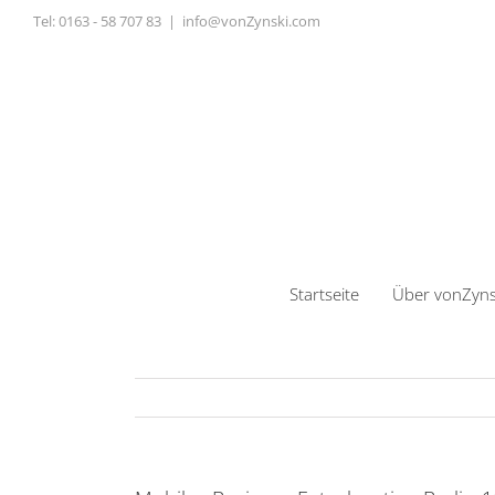
Zum
Tel:
0163 - 58 707 83
|
info@vonZynski.com
Inhalt
springen
Startseite
Über vonZyns