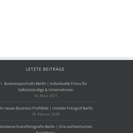
LETZTE BEITRÄGE
Businessportraits Berlin | individuelle Fotos für
Selbstständige & Unternehmen
16. März 2021
Ihr neues Business Profilbild | mobiler Fotograf Berlin
18. Februar 2020
Moderne Eventfotografie Berlin | Ihre authentischen
Eventfotos