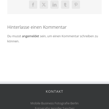
Facebook
X
LinkedIn
Tumblr
Pinterest
Hinterlasse einen Kommentar
Du musst
angemeldet
sein, um einen Kommentar schreiben zu
können.
KONTAKT
Mobile Business Fotografie Berlin
Fotografin Jennifer Sanchez