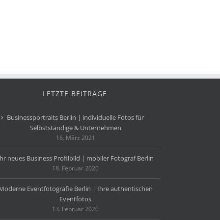
LETZTE BEITRÄGE
Businessportraits Berlin | individuelle Fotos für
Selbstständige & Unternehmen
16. März 2021
Ihr neues Business Profilbild | mobiler Fotograf Berlin
18. Februar 2020
Moderne Eventfotografie Berlin | Ihre authentischen
Eventfotos
13. Februar 2020