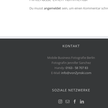
Du musst
angemeldet
sein, um einen Kommentar schr
KONTAKT
Mobile Business Fotografie Berlin
Fotografin Jennifer Sanchez
Handy:
0163 - 58 707 83
E-Mail:
info@vonZynski.com
SOZIALE NETZWERKE