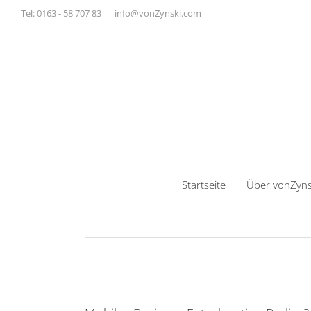
Zum
Tel:
0163 - 58 707 83
|
info@vonZynski.com
Inhalt
springen
Startseite
Über vonZyns