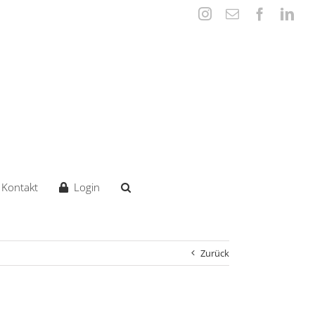
Instagram
E-
Faceboo
Lin
Mail
Kontakt
Login
Zurück