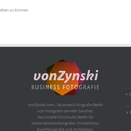
eiben zu können.
vonZynski.com | Business Fotografie Berlin
von Fotografin Jennifer Sanchez.
Das mobile Fotostudio Berlin für
Unternehmensfotografie, Firmenfotos,
Eventfotografie und Architektur.