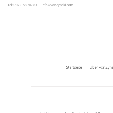
Zum
Tel:
0163 - 58 707 83
|
info@vonZynski.com
Inhalt
springen
Startseite
Über vonZyns