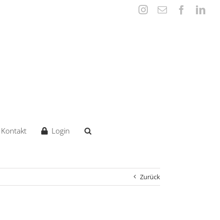
Instagram
E-
Faceboo
Lin
Mail
Kontakt
Login
Zurück