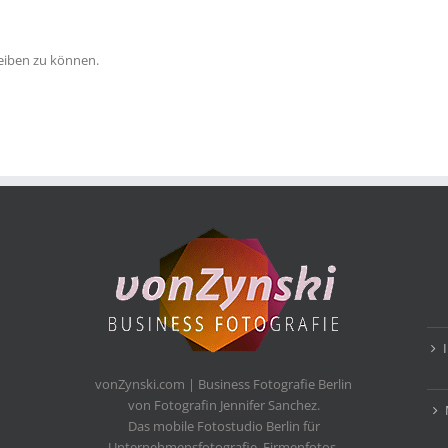
eiben zu können.
vonZynski.com | Business Fotografie Berlin
von Fotografin Jennifer Sanchez.
Das mobile Fotostudio Berlin für
Unternehmensfotografie, Firmenfotos,