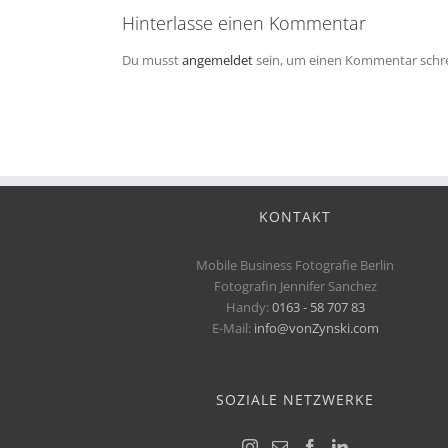
Hinterlasse einen Kommentar
Du musst
angemeldet
sein, um einen Kommentar schr
KONTAKT
Mobile Business Fotografie Berlin
Fotografin Jennifer Sanchez
Handy:
0163 - 58 707 83
E-Mail:
info@vonZynski.com
SOZIALE NETZWERKE